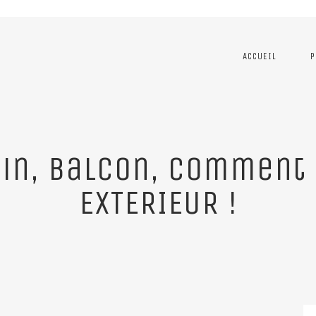
ACCUEIL
P
din, balcon, commen
EXTERIEUR !