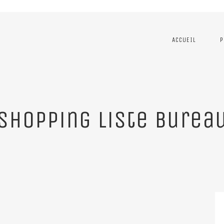
ACCUEIL
P
shopping liste burea